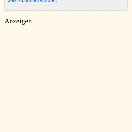
Jetzt Abonnent werden
.
Anzeigen