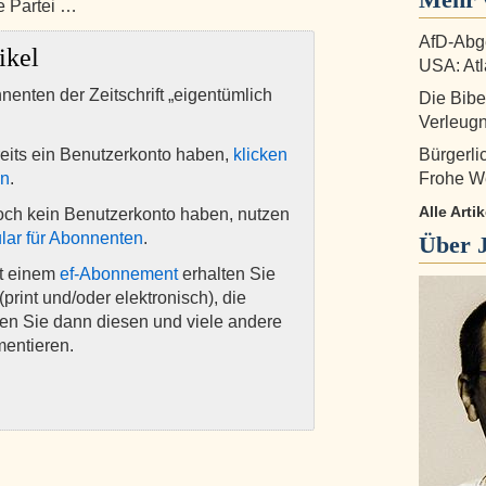
e Partei …
AfD-Abge
ikel
USA: Atl
nnenten der Zeitschrift „eigentümlich
Die Bibe
Verleug
eits ein Benutzerkonto haben,
klicken
Bürgerl
en
.
Frohe W
Alle Art
och kein Benutzerkonto haben, nutzen
lar für Abonnenten
.
Über
it einem
ef-Abonnement
erhalten Sie
(print und/oder elektronisch), die
nen Sie dann diesen und viele andere
mentieren.