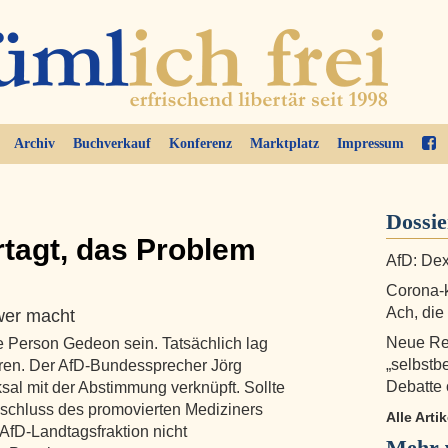
Archiv
Buchverkauf
Konferenz
Marktplatz
Impressum
Dossie
tagt, das Problem
AfD: Dex
Corona-k
Ach, di
wer macht
Neue Re
e Person Gedeon sein. Tatsächlich lag
„selbstb
eren. Der AfD-Bundessprecher Jörg
Debatte
sal mit der Abstimmung verknüpft. Sollte
usschluss des promovierten Mediziners
Alle Arti
AfD-Landtagsfraktion nicht
Mehr 