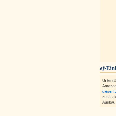
ef
-Ein
Unterst
Amazon
diesen 
zusätzli
Ausbau 