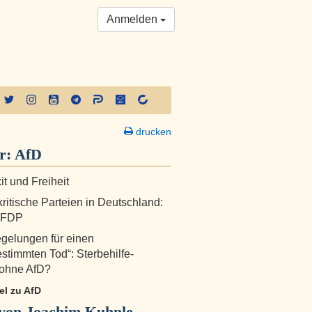
Anmelden
drucken
r:
AfD
it und Freiheit
ritische Parteien in Deutschland:
e FDP
gelungen für einen
estimmten Tod“: Sterbehilfe-
 ohne AfD?
kel zu AfD
von Joachim Kuhnle