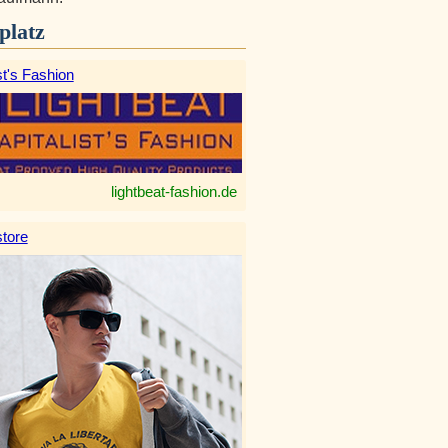
platz
st's Fashion
lightbeat-fashion.de
tore