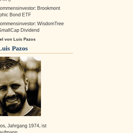
kommensinvestor: Brookmont
ophic Bond ETF
kommensinvestor: WisdomTree
SmallCap Dividend
kel von Luis Pazos
Luis Pazos
os, Jahrgang 1974, ist
aufmann.