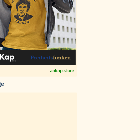
ankap.store
ge