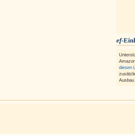
ef
-Ein
Unterst
Amazon
diesen 
zusätzli
Ausbau 