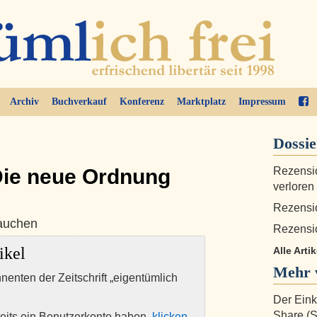
Archiv
Buchverkauf
Konferenz
Marktplatz
Impressum
Dossi
ie neue Ordnung
Rezensio
verloren
Rezensio
rauchen
Rezensi
ikel
Alle Artik
Mehr 
nnenten der Zeitschrift „eigentümlich
Der Eink
Share (
eits ein Benutzerkonto haben,
klicken