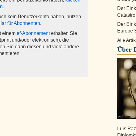
en
.
Der Ein
Catastr
och kein Benutzerkonto haben, nutzen
lar für Abonnenten
.
Der Ein
Europe 
it einem
ef-Abonnement
erhalten Sie
(print und/oder elektronisch), die
Alle Arti
nen Sie dann diesen und viele andere
Über
mentieren.
Luis Paz
Diplomk