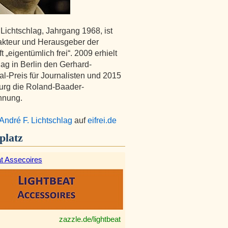
 Lichtschlag, Jahrgang 1968, ist
kteur und Herausgeber der
ft „eigentümlich frei“. 2009 erhielt
lag in Berlin den Gerhard-
l-Preis für Journalisten und 2015
urg die Roland-Baader-
hnung.
André F. Lichtschlag
auf
eifrei.de
platz
at Assecoires
zazzle.de/lightbeat