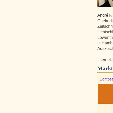
André F.
Chefreda
Zeitschri
Lichtsch
Löwentha
in Hamb
Auszeic
Internet:
Markt
Lightbe