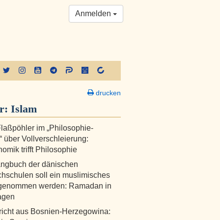
Anmelden
drucken
er:
Islam
laßpöhler im „Philosophie-
 über Vollverschleierung:
omik trifft Philosophie
angbuch der dänischen
hschulen soll ein muslimisches
fgenommen werden: Ramadan in
agen
icht aus Bosnien-Herzegowina: