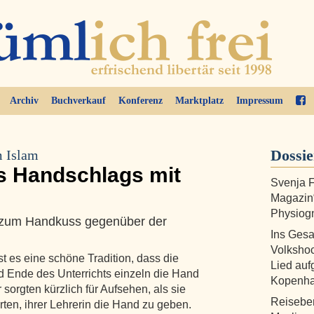
Archiv
Buchverkauf
Konferenz
Marktplatz
Impressum
Dossi
 Islam
s Handschlags mit
Svenja F
Magazin“
Physiogn
r zum Handkuss gegenüber der
Ins Ges
Volkshoc
 es eine schöne Tradition, dass die
Lied au
d Ende des Unterrichts einzeln die Hand
Kopenh
sorgten kürzlich für Aufsehen, als sie
Reiseber
ten, ihrer Lehrerin die Hand zu geben.