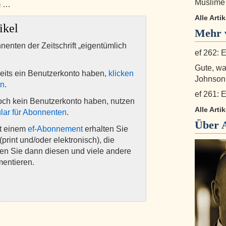
Muslime 
m …
Alle Arti
ikel
Mehr v
nnenten der Zeitschrift „eigentümlich
ef 262: E
Gute, w
eits ein Benutzerkonto haben,
klicken
Johnson
en
.
ef 261: E
och kein Benutzerkonto haben, nutzen
Alle Arti
lar für Abonnenten
.
Über
it einem
ef-Abonnement
erhalten Sie
(print und/oder elektronisch), die
nen Sie dann diesen und viele andere
mentieren.