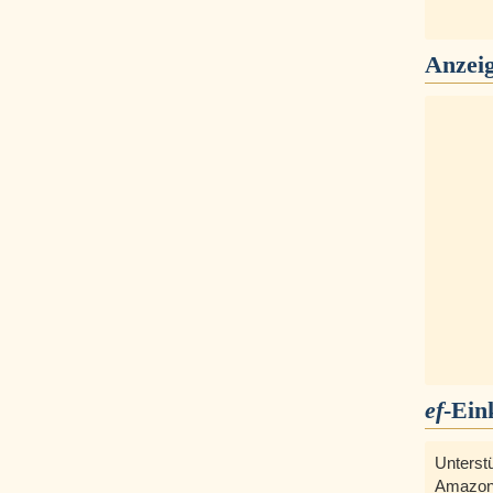
Anzei
ef
-Ein
Unterst
Amazon