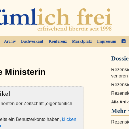
Archiv
Buchverkauf
Konferenz
Marktplatz
Impressum
Dossi
 Ministerin
Rezensio
verloren
Rezensio
ikel
Rezensi
Alle Artik
nnenten der Zeitschrift „eigentümlich
Mehr v
eits ein Benutzerkonto haben,
klicken
Rezensio
en
.