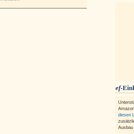
ef
-Ein
Unterst
Amazon
diesen 
zusätzli
Ausbau 