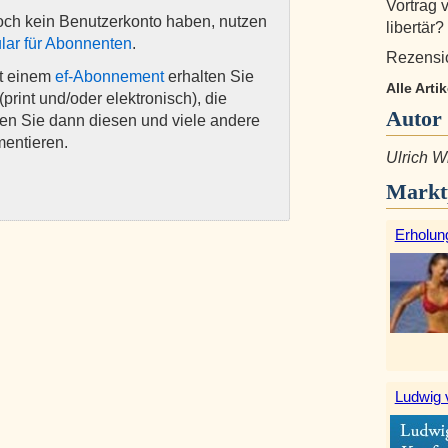
Vortrag v
och kein Benutzerkonto haben, nutzen
libertär?
lar für Abonnenten
.
Rezensio
it einem
ef-Abonnement
erhalten Sie
Alle Arti
(print und/oder elektronisch), die
Autor
nen Sie dann diesen und viele andere
mentieren.
Ulrich Wi
Markt
Erholun
Ludwig 