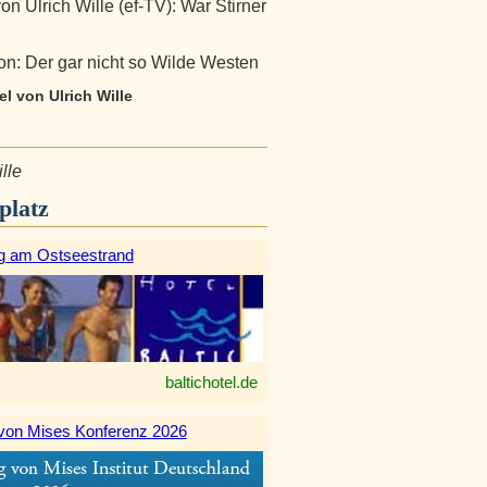
on Ulrich Wille (ef-TV): War Stirner
n: Der gar nicht so Wilde Westen
kel von Ulrich Wille
lle
platz
g am Ostseestrand
baltichotel.de
von Mises Konferenz 2026