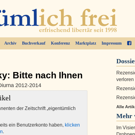
Archiv
Buchverkauf
Konferenz
Marktplatz
Impressum
Dossi
y: Bitte nach Ihnen
Rezensio
verloren
Diurna 2012-2014
Rezensio
ikel
Rezensi
Alle Artik
nnenten der Zeitschrift „eigentümlich
Mehr 
eits ein Benutzerkonto haben,
klicken
Im Visie
en
.
Drohnen