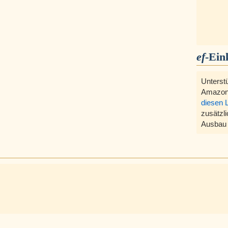
ef
-Ein
Unterst
Amazon
diesen 
zusätzli
Ausbau 