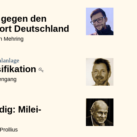
 gegen den
ort Deutschland
an Mehring
lanlage
ifikation
kengang
ig: Milei-
Prollius