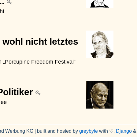
..
ht
 wohl nicht letztes
om „Porcupine Freedom Festival“
Politiker
dee
nd Werbung KG | built and hosted by
greybyte
with ♡,
Django