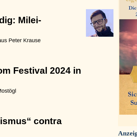
ig: Milei-
laus Peter Krause
m Festival 2024 in
ostögl
lismus“ contra
Anzei