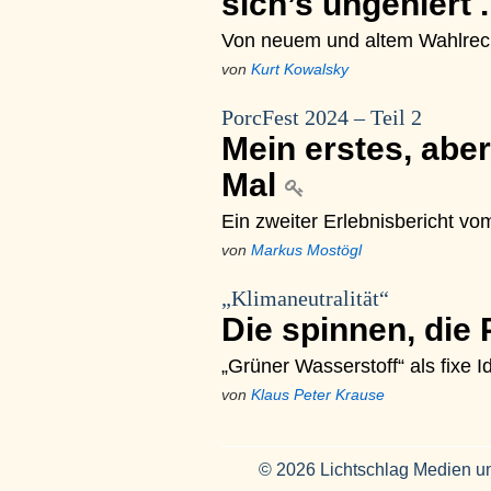
sich’s ungeniert .
Von neuem und altem Wahlrec
von
Kurt Kowalsky
PorcFest 2024 – Teil 2
Mein erstes, aber
Mal
Ein zweiter Erlebnisbericht v
von
Markus Mostögl
„Klimaneutralität“
Die spinnen, die 
„Grüner Wasserstoff“ als fixe I
von
Klaus Peter Krause
© 2026 Lichtschlag Medien u