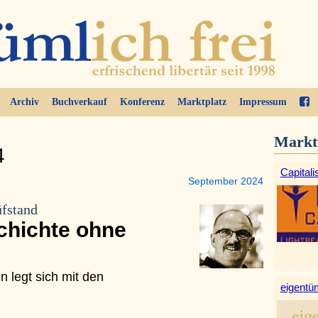
Archiv
Buchverkauf
Konferenz
Marktplatz
Impressum
Markt
4
Capitali
September 2024
üfstand
chichte ohne
 legt sich mit den
eigentüm