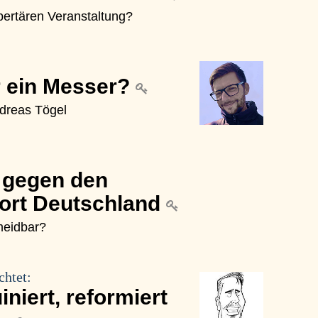
libertären Veranstaltung?
r ein Messer?
ndreas Tögel
 gegen den
dort Deutschland
rmeidbar?
chtet:
uiniert, reformiert