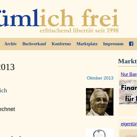
Archiv
Buchverkauf
Konferenz
Marktplatz
Impressum
Markt
2013
Nur Bar
Oktober 2013
ich
echnet
eigentüm