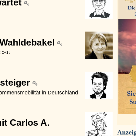
wartet
 Wahldebakel
U/CSU
steiger
kommensmobilität in Deutschland
t Carlos A.
Anzei