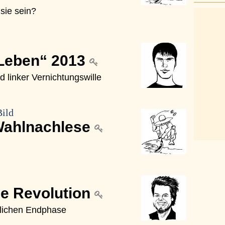
 sie sein?
 Leben“ 2013
nd linker Vernichtungswille
Bild
 Wahlnachlese
he Revolution
ürlichen Endphase