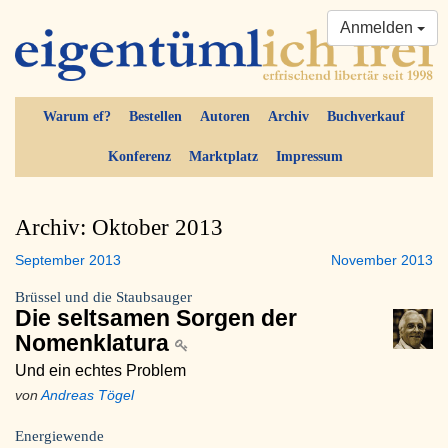
Anmelden
Warum ef?
Bestellen
Autoren
Archiv
Buchverkauf
Konferenz
Marktplatz
Impressum
Archiv: Oktober 2013
September 2013
November 2013
Brüssel und die Staubsauger
Die seltsamen Sorgen der
Nomenklatura
Und ein echtes Problem
von
Andreas Tögel
Energiewende