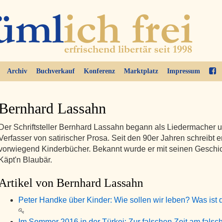
Archiv
Buchverkauf
Konferenz
Marktplatz
Impressum
Bernhard Lassahn
Der Schriftsteller Bernhard Lassahn begann als Liedermacher 
Verfasser von satirischer Prosa. Seit den 90er Jahren schreibt e
vorwiegend Kinderbücher. Bekannt wurde er mit seinen Geschi
Käpt'n Blaubär.
Artikel von Bernhard Lassahn
Peter Handke über Kinder: Wie sollen wir leben? Was ist
Im Sommer 2016 in der Türkei: Zur falschen Zeit am falsc