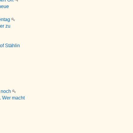
 neue
tentag
er zu
of Stählin
r noch
t. Wer macht