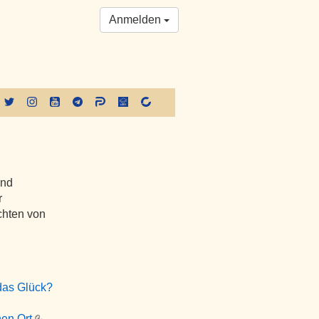
Anmelden
und
r
chten von
 das Glück?
hen Ort