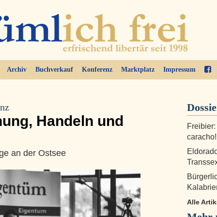
Archiv
Buchverkauf
Konferenz
Marktplatz
Impressum
Dossi
enz
fnung, Handeln und
Freibier:
caracho!
Eldorado
age an der Ostsee
Transsex
Bürgerli
Kalabrie
Alle Arti
Mehr v