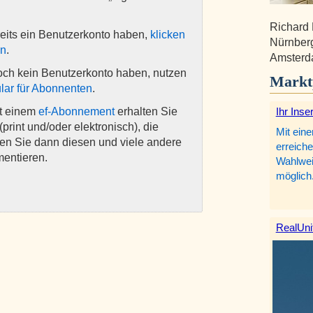
Richard 
eits ein Benutzerkonto haben,
klicken
Nürnberg
en
.
Amsterd
och kein Benutzerkonto haben, nutzen
Markt
lar für Abonnenten
.
Ihr Inse
it einem
ef-Abonnement
erhalten Sie
(print und/oder elektronisch), die
Mit eine
nen Sie dann diesen und viele andere
erreiche
mentieren.
Wahlweis
möglich
RealUni