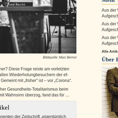
Aus der
Aufgesc
Aus der
Aufgesc
Aus der
Aufgesc
Alle Arti
Bildquelle: Marc Bernot
Über
her? Diese Frage reiste am vorletzten
len Wiederholungbesuchern der ef-
meint mit „früher“ ist – vor „Corona“.
cher Gesundheits-Totalitarismus beim
mit Wahnsinn überzog, fand das für …
ikel
nnenten der Zeitschrift „eigentümlich