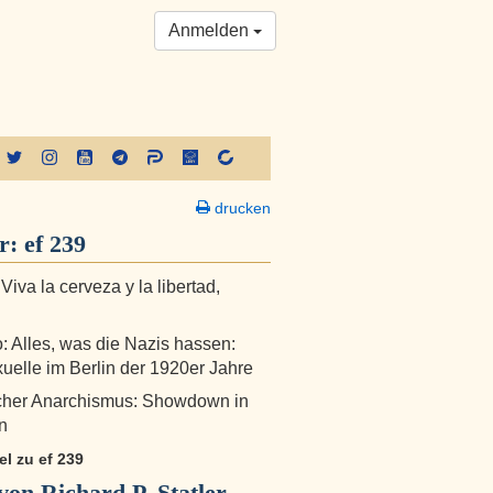
Anmelden
drucken
er:
ef 239
 Viva la cerveza y la libertad,
: Alles, was die Nazis hassen:
uelle im Berlin der 1920er Jahre
cher Anarchismus: Showdown in
n
kel zu ef 239
on Richard P. Statler