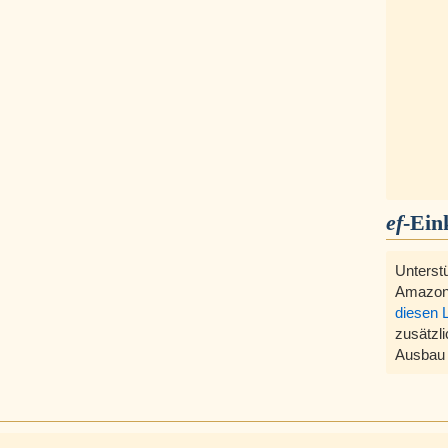
ef
-Ein
Unterst
Amazon
diesen 
zusätzli
Ausbau 