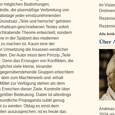
ller möglichen Bedrohungen,
Im Visie
rolle, die planmäßige Verbreitung von
Drohnen
abotage jeder ernstzunehmenden
Rezensi
Grundsatz „Teile und herrsche“ gehören
Rezensi
erhaltsam geschriebenen Textes sofort
 hochtrabende Theorie entwickelt, sondern
Alle Arti
ie in der Spätzeit des modernen
Über
ik zu machen ist. Kaum eine der
 Umsetzung die Insassen westlicher
tten. Der Autor misst dem Prinzip „Teile
: Denn das Erzeugen von Konflikten, die
lichst viele kleine, einander
g gegenüberstehende Gruppen erleichtern
, dem zum Machterwerb und -erhalt
 Mittel zur Verfügung stehen als dem
rreichen dieser Ziele. Kontrolle über
 größter Bedeutung. Dabei ist allerdings
reundliche Propaganda subtil genug
nnt zu werden. Oblag es einst dem
Andreas 
ten auszusprechen, ist es heute das
2024 als