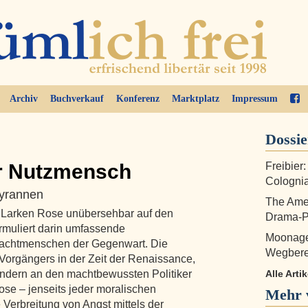
Archiv
Buchverkauf
Konferenz
Marktplatz
Impressum
Dossi
r Nutzmensch
Freibier
Colognia
yrannen
The Amer
 Larken Rose unübersehbar auf den
Drama-P
ormuliert darin umfassende
Moonage
achtmenschen der Gegenwart. Die
Wegberei
s Vorgängers in der Zeit der Renaissance,
ondern an den machtbewussten Politiker
Alle Arti
ose – jenseits jeder moralischen
Mehr 
 Verbreitung von Angst mittels der