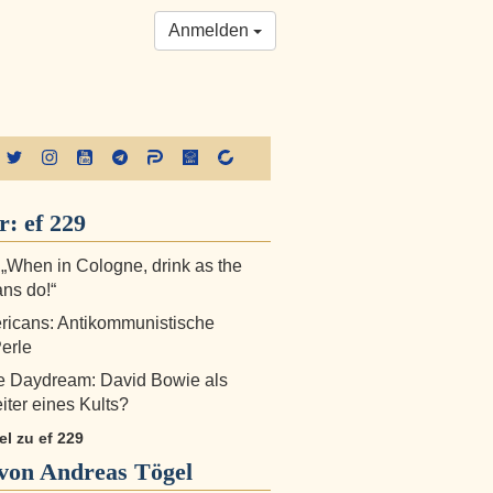
Anmelden
er:
ef 229
: „When in Cologne, drink as the
ns do!“
icans: Antikommunistische
erle
 Daydream: David Bowie als
ter eines Kults?
kel zu ef 229
von Andreas Tögel