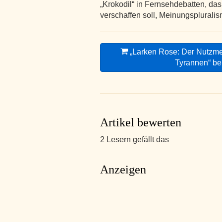
„Krokodil“ in Fernsehdebatten, d
verschaffen soll, Meinungsplurali
„Larken Rose: Der Nutzm
Tyrannen“ be
Artikel bewerten
2 Lesern gefällt das
Anzeigen