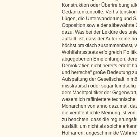
Konstruktion oder Übertreibung a
Gedankenkontrolle, Verhaltenskont
Lügen, die Unterwanderung und S
Opposition sowie der altbewährte 
dazu. Was bei der Lektüre des unt
auffällt, ist, dass der Autor keine
höchst praktisch zusammenfasst, w
Wohlfahrtsstaats erfolgreich Polit
abgegebenen Empfehlungen, deren
Demokratien nicht bereits erlebt hä
und herrsche“ große Bedeutung zu
Aufspaltung der Gesellschaft in mög
misstrauisch oder sogar feindseli
dem Machtpolitiker der Gegenwart
wesentlich raffiniertere technische
Monarchen von anno dazumal, das E
die veröffentlichte Meinung ist von
zu beachten, dass die regierungsf
ausfällt, um nicht als solche erka
Hofnarren, ungeschminkte Wahrhei