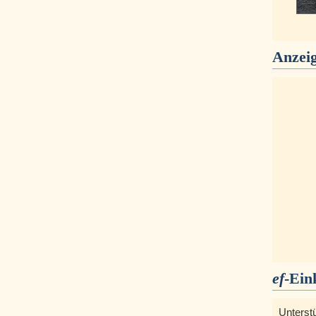
Anzei
ef
-Ein
Unterst