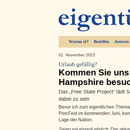
Warum ef?
Bestellen
Autoren
01. November 2022
Urlaub gefällig?
Kommen Sie uns 
Hampshire besu
Das „Free State Project“ lädt 
dabei zu sein
Bevor ich zum eigentlichen Thema
PorcFest im kommenden Juni, komm
Lage der Nation.
Seien wir einmal ehrlich: Der aktue