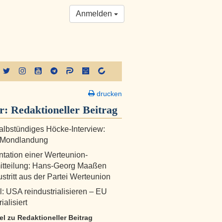
Anmelden
drucken
er:
Redaktioneller Beitrag
albstündiges Höcke-Interview:
 Mondlandung
ation einer Werteunion-
itteilung: Hans-Georg Maaßen
ustritt aus der Partei Werteunion
l: USA reindustrialisieren – EU
ialisiert
kel zu Redaktioneller Beitrag