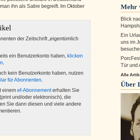
Mehr 
man ihn als Satire begreift. Im Oktober
Blick na
Hampshi
ikel
Ein Urla
nnenten der Zeitschrift „eigentümlich
uns im J
besuche
eits ein Benutzerkonto haben,
klicken
PorcFest
en
.
Tür und 
och kein Benutzerkonto haben, nutzen
Alle Art
lar für Abonnenten
.
Über
it einem
ef-Abonnement
erhalten Sie
(print und/oder elektronisch), die
nen Sie dann diesen und viele andere
mentieren.