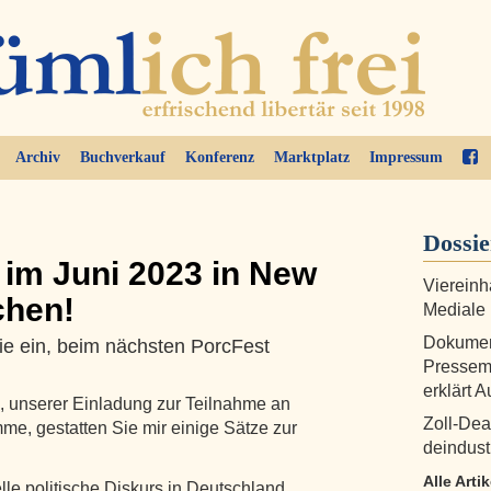
Archiv
Buchverkauf
Konferenz
Marktplatz
Impressum
Dossi
im Juni 2023 in New
Viereinh
chen!
Mediale
Dokument
Sie ein, beim nächsten PorcFest
Pressem
erklärt A
, unserer Einladung zur Teilnahme an
Zoll-Dea
e, gestatten Sie mir einige Sätze zur
deindustr
Alle Arti
lle politische Diskurs in Deutschland