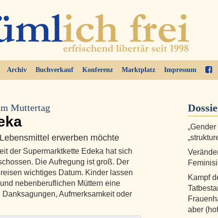
Archiv
Buchverkauf
Konferenz
Marktplatz
Impressum
Dossi
um Muttertag
eka
„Gender
 Lebensmittel erwerben möchte
„struktu
beit der Supermarktkette Edeka hat sich
Veränder
schossen. Die Aufregung ist groß. Der
Feminisi
 Kreisen wichtiges Datum. Kinder lassen
Kampf de
- und nebenberuflichen Müttern eine
Tatbesta
, Danksagungen, Aufmerksamkeit oder
Frauenha
aber (hof