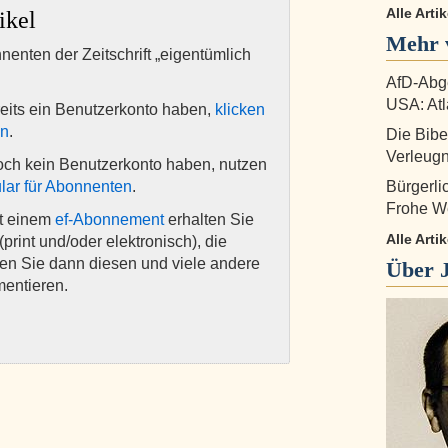
Alle Arti
ikel
Mehr 
nnenten der Zeitschrift „eigentümlich
AfD-Abge
USA: Atl
eits ein Benutzerkonto haben,
klicken
en
.
Die Bibe
Verleug
och kein Benutzerkonto haben, nutzen
lar für Abonnenten
.
Bürgerl
Frohe W
it einem
ef-Abonnement
erhalten Sie
Alle Art
(print und/oder elektronisch), die
nen Sie dann diesen und viele andere
Über
mentieren.