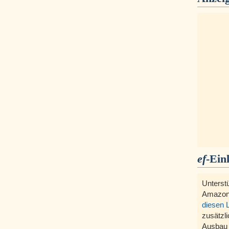
ef
-Ein
Unterst
Amazon
diesen 
zusätzli
Ausbau 