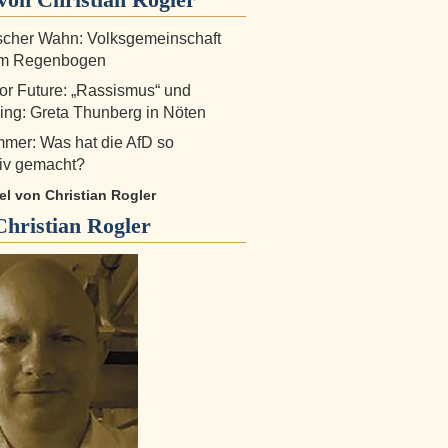
scher Wahn: Volksgemeinschaft
em Regenbogen
for Future: „Rassismus“ und
ng: Greta Thunberg in Nöten
mer: Was hat die AfD so
tiv gemacht?
kel von Christian Rogler
Christian Rogler