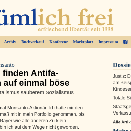
Archiv
Buchverkauf
Konferenz
Marktplatz
Impressum
Dossi
nsanto
finden Antifa-
Justiz: 
n auf einmal böse
am Beisp
Kindese
talismus sauberem Sozialismus
Totale S
Staatsge
al Monsanto-Aktionär. Ich hatte mir den
Verfass
maß mit in mein Portfolio genommen, bis
ayer wie alle anderen Zu-klein-
Alle Art
 bin ich auf dem Wege nicht geworden,
Mehr v