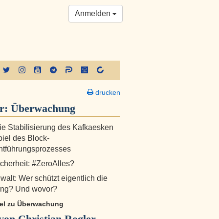
Anmelden
drucken
er:
Überwachung
Die Stabilisierung des Kafkaesken
iel des Block-
ntführungsprozesses
icherheit: #ZeroAlles?
walt: Wer schützt eigentlich die
ung? Und wovor?
ikel zu Überwachung
on Christian Rogler