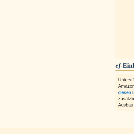
ef
-Ein
Unterst
Amazon
diesen 
zusätzli
Ausbau 