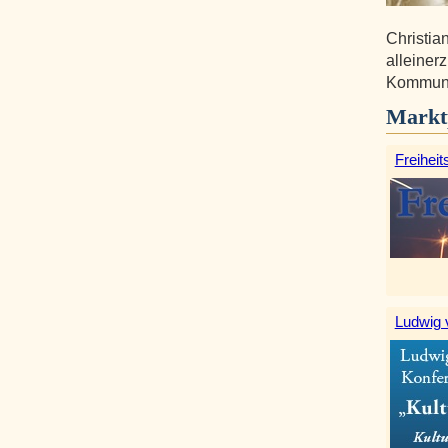
Christia
alleiner
Kommunik
Markt
Freiheit
Ludwig 