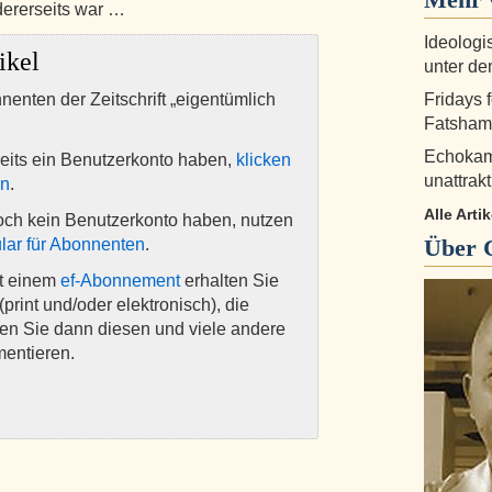
dererseits war …
Ideologi
ikel
unter d
nnenten der Zeitschrift „eigentümlich
Fridays 
Fatshami
Echokam
eits ein Benutzerkonto haben,
klicken
unattrak
en
.
Alle Arti
och kein Benutzerkonto haben, nutzen
Über
lar für Abonnenten
.
it einem
ef-Abonnement
erhalten Sie
(print und/oder elektronisch), die
nen Sie dann diesen und viele andere
mentieren.