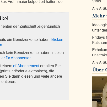
Virus
s Frohnmaier kolportiert hatten, der
“ …
Alle Arti
Mehr v
ikel
Ideologi
nnenten der Zeitschrift „eigentümlich
unter d
Fridays 
eits ein Benutzerkonto haben,
klicken
Fatshami
en
.
Echokam
och kein Benutzerkonto haben, nutzen
unattrak
lar für Abonnenten
.
Alle Arti
it einem
ef-Abonnement
erhalten Sie
Über
(print und/oder elektronisch), die
nen Sie dann diesen und viele andere
mentieren.