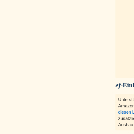
ef
-Ein
Unterst
Amazon
diesen 
zusätzli
Ausbau 