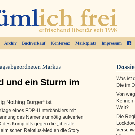
Archiv
Buchverkauf
Konferenz
Marktplatz
Impressum
Dossi
agsabgeordneten Markus
Was ist 
d und ein Sturm im
Die im D
Von weg
Kennen S
g Nothing Burger“ ist
Welt?
 Klage eines FDP-Hinterbänklers mit
Die Regi
Nennung des Namens unnötig aufwerten
Lockdown
fD des Komplotts gegen die „liberale
Verschw
heimischen Relotius-Medien die Story