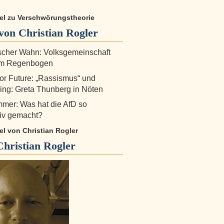
kel zu Verschwörungs­theorie
on Christian Rogler
scher Wahn: Volksgemeinschaft
em Regenbogen
for Future: „Rassismus“ und
ng: Greta Thunberg in Nöten
mer: Was hat die AfD so
tiv gemacht?
kel von Christian Rogler
Christian Rogler