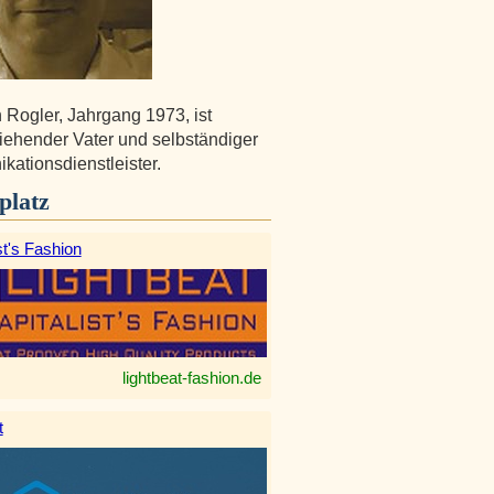
n Rogler, Jahrgang 1973, ist
ziehender Vater und selbständiger
ationsdienstleister.
platz
st's Fashion
lightbeat-fashion.de
t