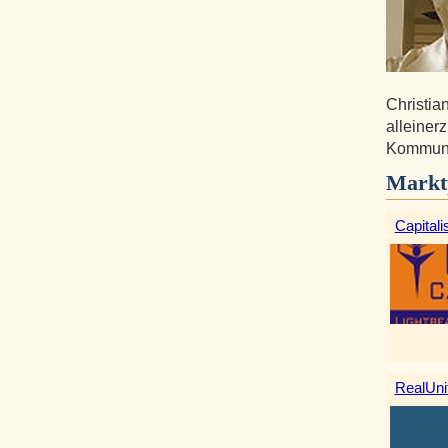
Christia
alleiner
Kommunik
Markt
Capitali
RealUni