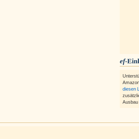
ef
-Ein
Unterst
Amazon
diesen 
zusätzli
Ausbau 