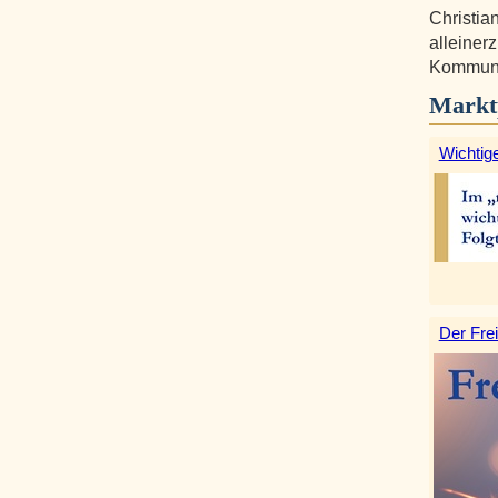
Christia
alleiner
Kommunik
Markt
Wichtige
Der Frei