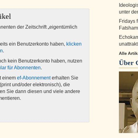
Ideologi
unter d
ikel
Fridays 
nnenten der Zeitschrift „eigentümlich
Fatshami
Echokam
eits ein Benutzerkonto haben,
klicken
unattrak
en
.
Alle Arti
och kein Benutzerkonto haben, nutzen
Über
lar für Abonnenten
.
it einem
ef-Abonnement
erhalten Sie
(print und/oder elektronisch), die
nen Sie dann diesen und viele andere
mentieren.