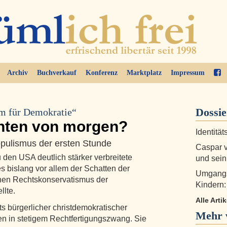
Archiv
Buchverkauf
Konferenz
Marktplatz
Impressum
Dossi
um für Demokratie“
chten von morgen?
Identitä
opulismus der ersten Stunde
Caspar v
 den USA deutlich stärker verbreitete
und sein
es bislang vor allem der Schatten der
Umgangs
hen Rechtskonservatismus der
Kindern:
llte.
Alle Art
ts bürgerlicher christdemokratischer
Mehr v
en in stetigem Rechtfertigungszwang. Sie