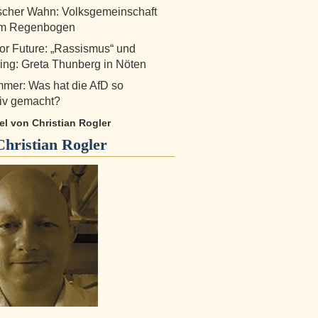
scher Wahn: Volksgemeinschaft
em Regenbogen
for Future: „Rassismus“ und
ng: Greta Thunberg in Nöten
mer: Was hat die AfD so
tiv gemacht?
kel von Christian Rogler
Christian Rogler