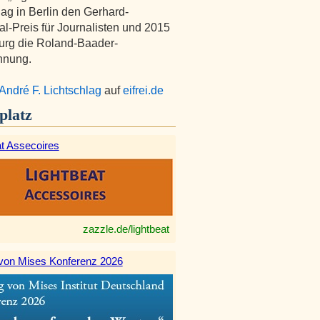
lag in Berlin den Gerhard-
l-Preis für Journalisten und 2015
urg die Roland-Baader-
hnung.
André F. Lichtschlag
auf
eifrei.de
platz
at Assecoires
zazzle.de/lightbeat
von Mises Konferenz 2026