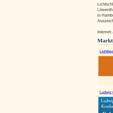
Lichtsch
Löwentha
in Hamb
Auszeic
Internet:
Markt
Lightbe
Ludwig 