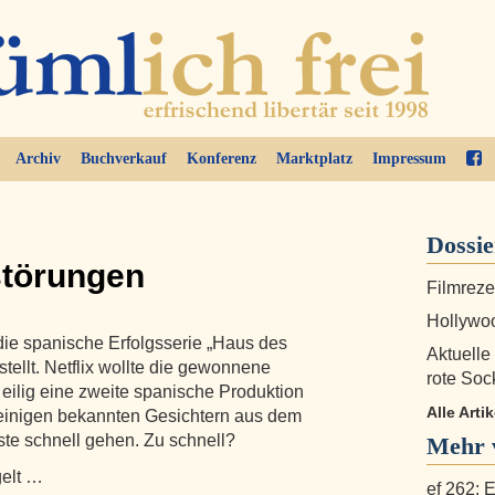
Archiv
Buchverkauf
Konferenz
Marktplatz
Impressum
Dossi
störungen
Filmreze
Hollywoo
 die spanische Erfolgsserie „Haus des
Aktuelle
tellt. Netflix wollte die gewonnene
rote Soc
ilig eine zweite spanische Produktion
Alle Arti
t einigen bekannten Gesichtern aus dem
ste schnell gehen. Zu schnell?
Mehr v
gelt …
ef 262: E