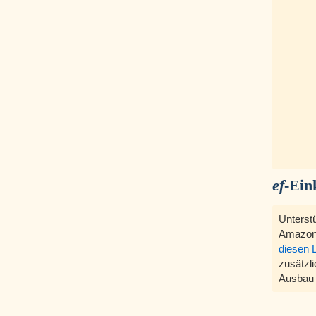
ef
-Ein
Unterst
Amazon
diesen 
zusätzli
Ausbau 