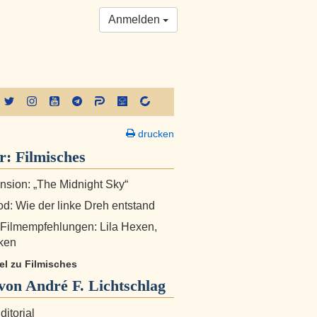
Anmelden
drucken
er:
Filmisches
nsion: „The Midnight Sky“
d: Wie der linke Dreh entstand
 Filmempfehlungen: Lila Hexen,
ken
kel zu Filmisches
on André F. Lichtschlag
ditorial