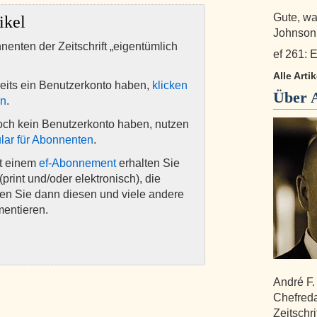
Gute, w
ikel
Johnson
nnenten der Zeitschrift „eigentümlich
ef 261: E
Alle Arti
eits ein Benutzerkonto haben,
klicken
Über
en
.
och kein Benutzerkonto haben, nutzen
lar für Abonnenten
.
it einem
ef-Abonnement
erhalten Sie
(print und/oder elektronisch), die
nen Sie dann diesen und viele andere
mentieren.
André F.
Chefreda
Zeitschri