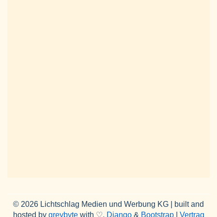
© 2026 Lichtschlag Medien und Werbung KG | built and
hosted by
greybyte
with ♡,
Django
&
Bootstrap
|
Vertrag