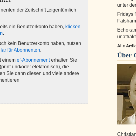
unter d
nnenten der Zeitschrift „eigentümlich
Fridays 
Fatshami
eits ein Benutzerkonto haben,
klicken
Echokam
en
.
unattrak
och kein Benutzerkonto haben, nutzen
Alle Arti
lar für Abonnenten
.
Über
it einem
ef-Abonnement
erhalten Sie
(print und/oder elektronisch), die
nen Sie dann diesen und viele andere
mentieren.
Christia