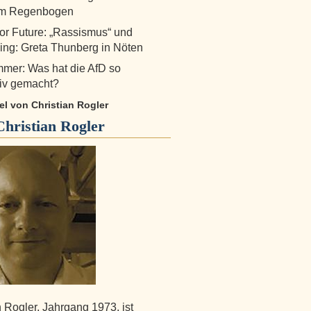
em Regenbogen
for Future: „Rassismus“ und
ng: Greta Thunberg in Nöten
mer: Was hat die AfD so
tiv gemacht?
kel von Christian Rogler
Christian Rogler
n Rogler, Jahrgang 1973, ist