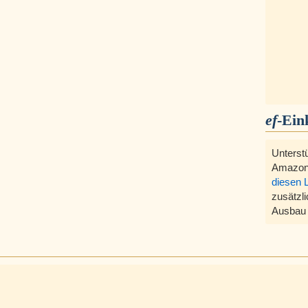
ef
-Ein
Unterst
Amazon
diesen 
zusätzli
Ausbau 