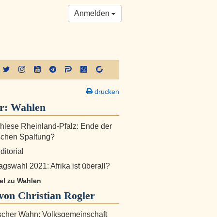
Anmelden
drucken
er:
Wahlen
lese Rheinland-Pfalz: Ende der
schen Spaltung?
ditorial
gswahl 2021: Afrika ist überall?
kel zu Wahlen
on Christian Rogler
scher Wahn: Volksgemeinschaft