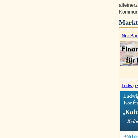
alleiner
Kommunik
Markt
Nur Bar
Ludwig 