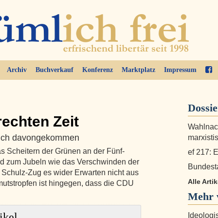
Archiv
Buchverkauf
Konferenz
Marktplatz
Impressum
Dossi
rechten Zeit
Wahlnach
pflich davongekommen
marxisti
as Scheitern der Grünen an der Fünf-
ef 217: E
nd zum Jubeln wie das Verschwinden der
Bundesta
r Schulz-Zug es wider Erwarten nicht aus
Alle Arti
utstropfen ist hingegen, dass die CDU
Mehr v
ikel
Ideologi