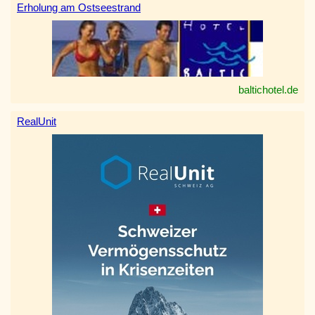
Erholung am Ostseestrand
baltichotel.de
RealUnit