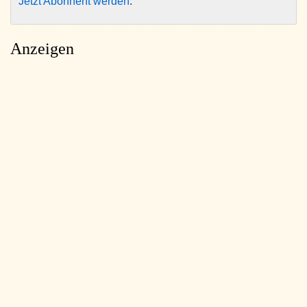
Jetzt Abonnent werden
.
Anzeigen