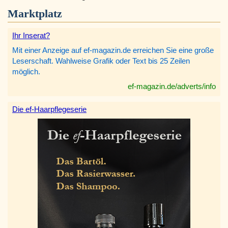
Marktplatz
Ihr Inserat?
Mit einer Anzeige auf ef-magazin.de erreichen Sie eine große
Leserschaft. Wahlweise Grafik oder Text bis 25 Zeilen
möglich.
ef-magazin.de/adverts/info
Die ef-Haarpflegeserie