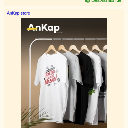
lightbeat-fashion.de
AnKap.store