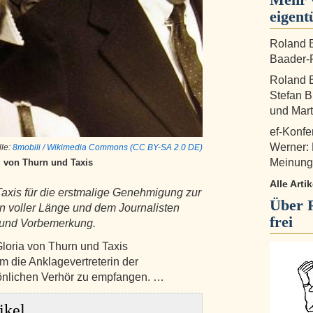
eigent
Roland B
Baader-P
Roland B
Stefan B
und Mart
ef-Konfe
Werner:
lle:
8mobili / Wikimedia Commons (CC BY-SA 2.0 DE)
Meinungs
z von Thurn und Taxis
Alle Arti
axis für die erstmalige Genehmigung zur
Über
n voller Länge und dem Journalisten
frei
g und Vorbemerkung.
Gloria von Thurn und Taxis
 die Anklagevertreterin der
önlichen Verhör zu empfangen. …
ikel