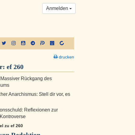
Anmelden
drucken
er:
ef 260
: Massiver Rückgang des
sums
her Anarchismus: Stell dir vor, es
onsschuld: Reflexionen zur
Kontroverse
kel zu ef 260
von Redaktion