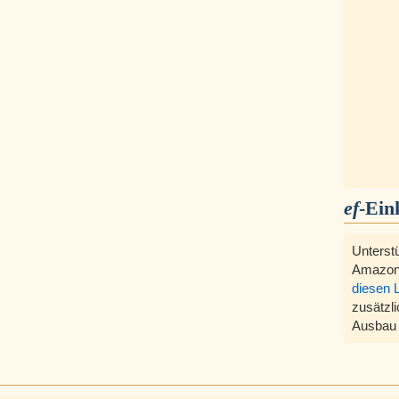
ef
-Ein
Unterst
Amazon
diesen 
zusätzli
Ausbau 