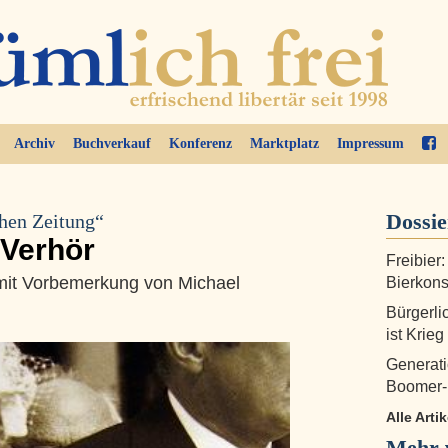
Archiv
Buchverkauf
Konferenz
Marktplatz
Impressum
Dossi
hen Zeitung“
 Verhör
Freibier
mit Vorbemerkung von Michael
Bierkon
Bürgerlic
ist Krieg
Generati
Boomer-
Alle Arti
Mehr 