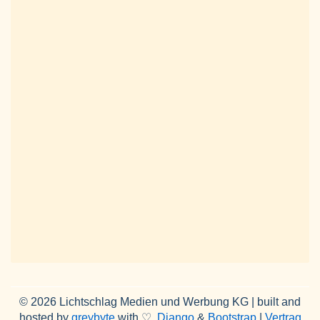
© 2026 Lichtschlag Medien und Werbung KG | built and
hosted by
greybyte
with ♡,
Django
&
Bootstrap
|
Vertrag