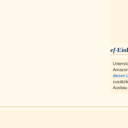
ef
-Ein
Unterst
Amazon
diesen 
zusätzli
Ausbau 