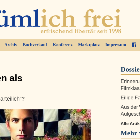
Archiv
Buchverkauf
Konferenz
Marktplatz
Impressum
Dossi
en als
Erinneru
Filmklas
Eilige F
rteilich“?
Aus der
Aufgesc
Alle Arti
Mehr 