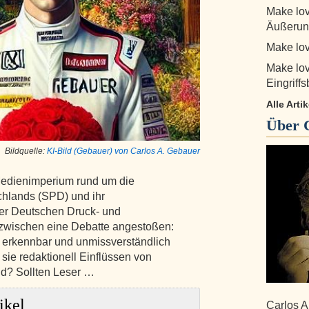
Make lov
Äußerun
Make lov
Make lov
Eingriff
Alle Arti
Über
Bildquelle:
KI-Bild (Gebauer) von Carlos A. Gebauer
edienimperium rund um die
chlands (SPD) und ihr
er Deutschen Druck- und
nzwischen eine Debatte angestoßen:
t erkennbar und unmissverständlich
sie redaktionell Einflüssen von
nd? Sollten Leser …
ikel
Carlos A