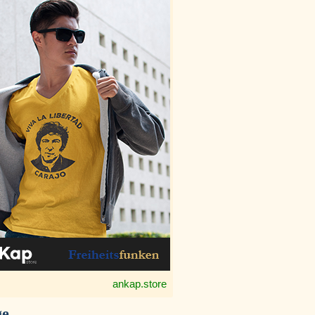
ankap.store
ge