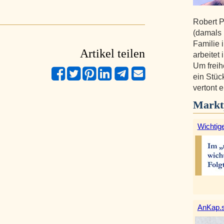
Robert P
(damals K
Familie
Artikel teilen
arbeitet
Um freih
ein Stüc
vertont 
Markt
Wichtige
AnKap.s