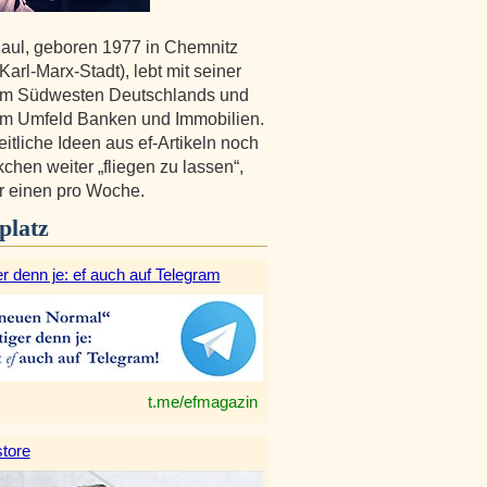
aul, geboren 1977 in Chemnitz
arl-Marx-Stadt), lebt mit seiner
 im Südwesten Deutschlands und
 im Umfeld Banken und Immobilien.
eitliche Ideen aus ef-Artikeln noch
kchen weiter „fliegen zu lassen“,
er einen pro Woche.
platz
r denn je: ef auch auf Telegram
t.me/efmagazin
tore