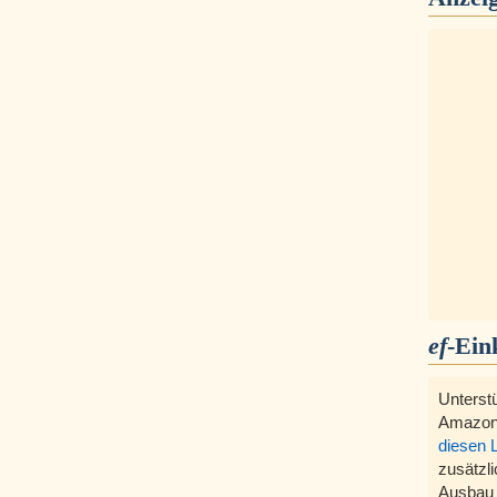
ef
-Ein
Unterst
Amazon
diesen 
zusätzli
Ausbau 