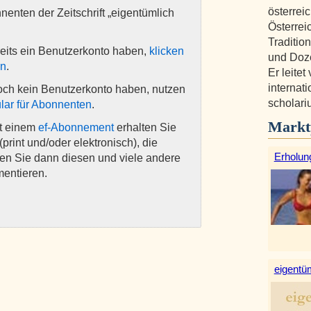
österreic
nnenten der Zeitschrift „eigentümlich
Österrei
Traditio
eits ein Benutzerkonto haben,
klicken
und Doze
en
.
Er leite
internati
och kein Benutzerkonto haben, nutzen
scholari
lar für Abonnenten
.
Markt
it einem
ef-Abonnement
erhalten Sie
(print und/oder elektronisch), die
Erholun
nen Sie dann diesen und viele andere
mentieren.
eigentüm