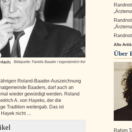
Randnot
„Ärztema
Randnot
„Ärztema
Randnoti
Alle Art
Über
rrlach;
Bildquelle: Familie Baader / eigentümlich frei
esjährigen Roland-Baader-Auszeichnung
eimatgemeinde Baaders, darf auch an
nmal wieder gewürdigt werden. Roland
edrich A. von Hayeks, der die
ge Tradition weitergab. Das ist
e Hayek nicht …
ikel
Rahim Ta