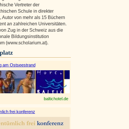
hische Vertreter der
chischen Schule in direkter
n, Autor von mehr als 15 Büchern
nt an zahlreichen Universitäten.
t von Zug in der Schweiz aus die
onale Bildungsinstitution
um (www.scholarium.at).
platz
g am Ostseestrand
baltichotel.de
lich frei konferenz