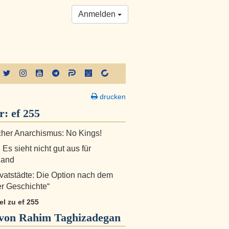
Anmelden
drucken
er:
ef 255
cher Anarchismus: No Kings!
 Es sieht nicht gut aus für
land
ivatstädte: Die Option nach dem
r Geschichte“
kel zu ef 255
von Rahim Taghizadegan