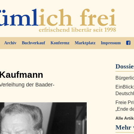
Archiv
Buchverkauf
Konferenz
Marktplatz
Impressum
Dossi
 Kaufmann
Bürgerli
Verleihung der Baader-
EinBlick:
Deutsch
Freie Pr
„Ende de
Alle Arti
Mehr 