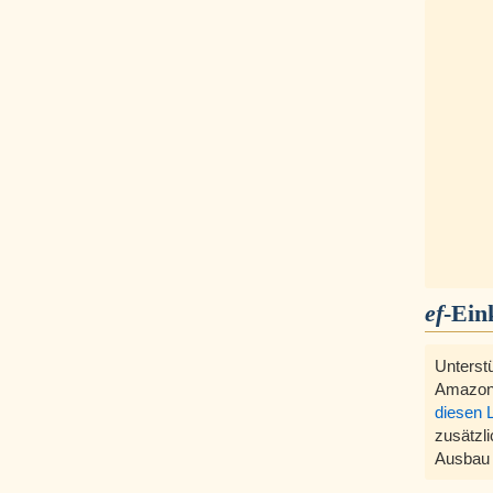
ef
-Ein
Unterst
Amazon
diesen 
zusätzli
Ausbau 