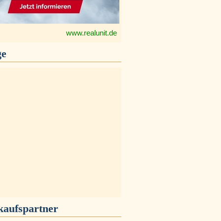
www.realunit.de
ge
kaufspartner