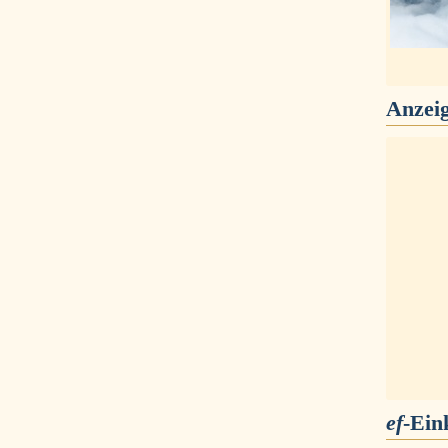
Anzei
ef
-Ein