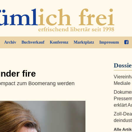
Archiv
Buchverkauf
Konferenz
Marktplatz
Impressum
Dossi
nder fire
Viereinh
ompact zum Boomerang werden
Mediale
Dokument
Pressem
erklärt A
Zoll-Dea
deindustr
Alle Arti