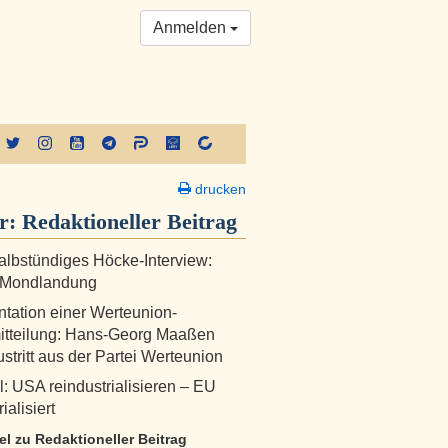
Anmelden
drucken
er:
Redaktioneller Beitrag
albstündiges Höcke-Interview:
 Mondlandung
ation einer Werteunion-
itteilung: Hans-Georg Maaßen
ustritt aus der Partei Werteunion
l: USA reindustrialisieren – EU
ialisiert
kel zu Redaktioneller Beitrag