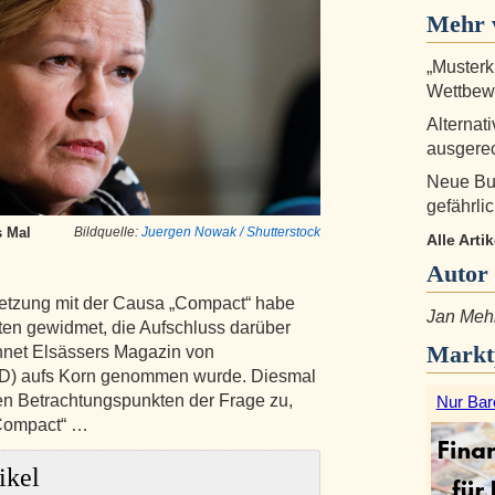
Mehr 
„Musterk
Wettbewe
Alternat
ausgerec
Neue Bu
gefährlic
s Mal
Bildquelle:
Juergen Nowak / Shutterstock
Alle Arti
Autor
setzung mit der Causa „Compact“ habe
Jan Meh
ten gewidmet, die Aufschluss darüber
Markt
net Elsässers Magazin von
PD) aufs Korn genommen wurde. Diesmal
en Betrachtungspunkten der Frage zu,
Nur Bar
„Compact“ …
ikel