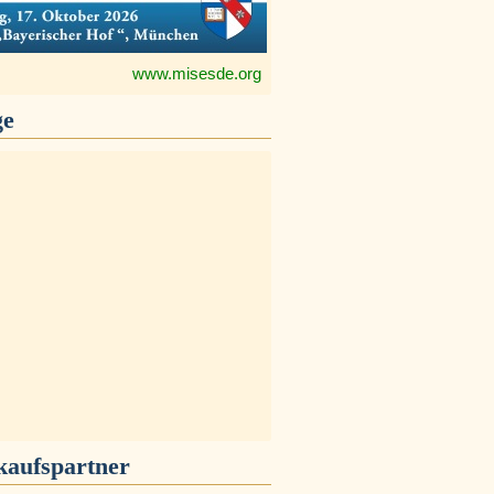
www.misesde.org
ge
kaufspartner