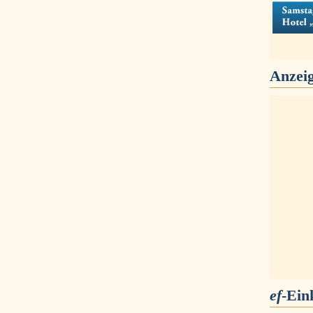
Anzei
ef
-Ein