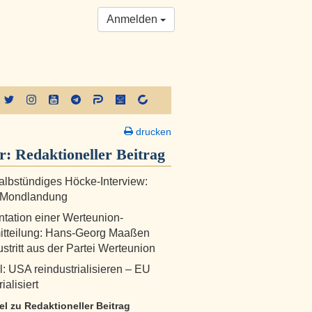
Anmelden
drucken
er:
Redaktioneller Beitrag
albstündiges Höcke-Interview:
 Mondlandung
ation einer Werteunion-
itteilung: Hans-Georg Maaßen
ustritt aus der Partei Werteunion
l: USA reindustrialisieren – EU
ialisiert
kel zu Redaktioneller Beitrag