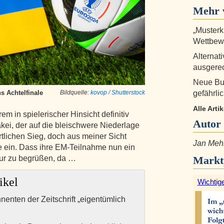
Mehr 
„Musterk
Wettbewe
Alternat
ausgerec
Neue Bu
gefährlic
s Achtelfinale
Bildquelle:
kovop / Shutterstock
Alle Arti
em in spielerischer Hinsicht definitiv
Autor
kei, der auf die bleischwere Niederlage
tlichen Sieg, doch aus meiner Sicht
Jan Meh
ge ein. Dass ihre EM-Teilnahme nun ein
Markt
 nur zu begrüßen, da …
ikel
Wichtige
nnenten der Zeitschrift „eigentümlich