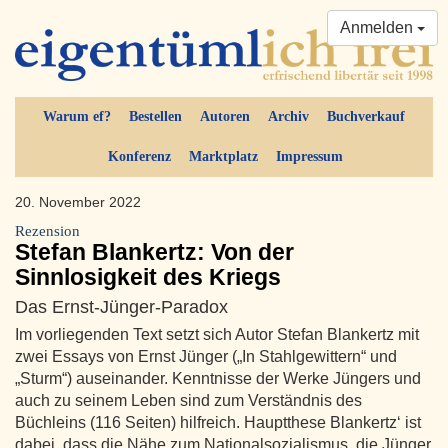
Anmelden
Warum ef?
Bestellen
Autoren
Archiv
Buchverkauf
Konferenz
Marktplatz
Impressum
20. November 2022
Rezension
Stefan Blankertz: Von der
Sinnlosigkeit des Kriegs
Das Ernst-Jünger-Paradox
Im vorliegenden Text setzt sich Autor Stefan Blankertz mit
zwei Essays von Ernst Jünger („In Stahlgewittern“ und
„Sturm“) auseinander. Kenntnisse der Werke Jüngers und
auch zu seinem Leben sind zum Verständnis des
Büchleins (116 Seiten) hilfreich. Hauptthese Blankertz‘ ist
dabei, dass die Nähe zum Nationalsozialismus, die Jünger