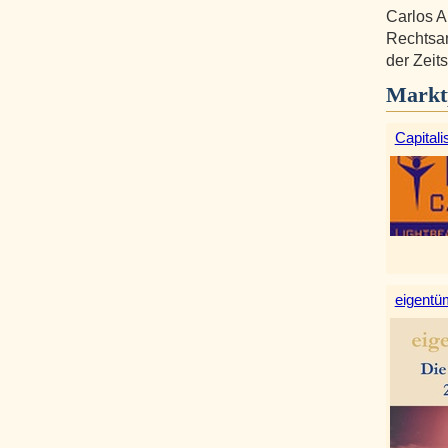
Carlos A
Rechtsan
der Zeits
Markt
Capitali
eigentüm