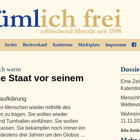
Archiv
Buchverkauf
Konferenz
Marktplatz
Impressum
Dossi
sich warm
e Staat vor seinem
Eine Zei
Katersti
Menschhe
aufklärung
Weltrevo
len Menschen wieder mithilfe des
Wahnsin
 zu tragen. Sie wollen wieder
11.11.20
nd Turnhallen einführen. Sie wollen
n lassen. Sie bekämpfen noch immer ein
Alle Arti
indestens drei Jahren um den Globus …
Mehr 