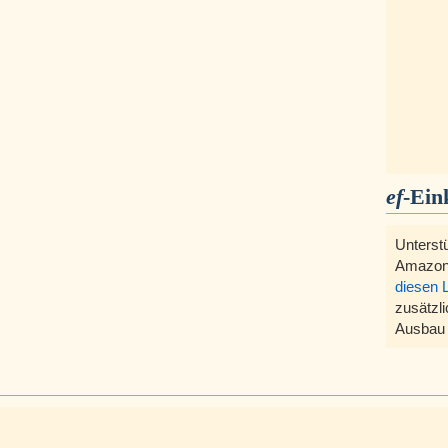
ef
-Ein
Unterst
Amazon
diesen 
zusätzli
Ausbau 