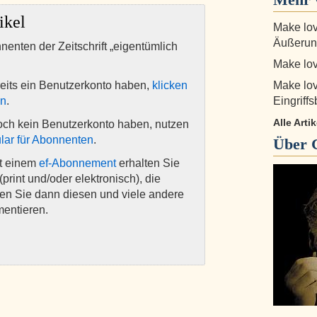
ikel
Make lov
Äußerun
nnenten der Zeitschrift „eigentümlich
Make lov
eits ein Benutzerkonto haben,
klicken
Make lov
en
.
Eingriff
Alle Arti
och kein Benutzerkonto haben, nutzen
lar für Abonnenten
.
Über
it einem
ef-Abonnement
erhalten Sie
(print und/oder elektronisch), die
nen Sie dann diesen und viele andere
mentieren.