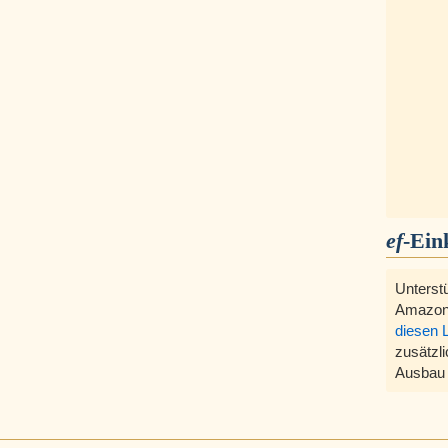
ef
-Ein
Unterst
Amazon
diesen 
zusätzli
Ausbau 