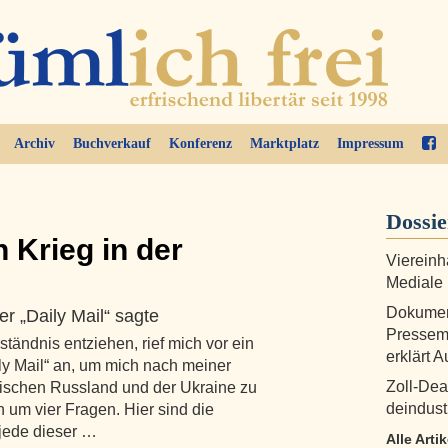
Archiv
Buchverkauf
Konferenz
Marktplatz
Impressum
Dossi
 Krieg in der
Viereinh
Mediale
Dokument
r „Daily Mail“ sagte
Pressem
tändnis entziehen, rief mich vor ein
erklärt A
y Mail“ an, um mich nach meiner
Zoll-Dea
ischen Russland und der Ukraine zu
deindustr
 um vier Fragen. Hier sind die
jede dieser …
Alle Arti