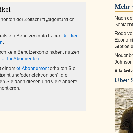
Mehr 
ikel
Nach dem
nnenten der Zeitschrift „eigentümlich
Schlacht
Rede vor
eits ein Benutzerkonto haben,
klicken
Economic
en
.
Gibt es e
och kein Benutzerkonto haben, nutzen
Neuer br
lar für Abonnenten
.
Johnson:
it einem
ef-Abonnement
erhalten Sie
Alle Art
(print und/oder elektronisch), die
Über
nen Sie dann diesen und viele andere
mentieren.