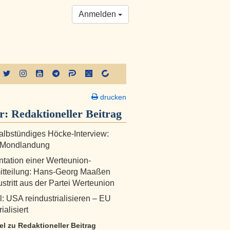
Anmelden
drucken
er:
Redaktioneller Beitrag
albstündiges Höcke-Interview:
 Mondlandung
ation einer Werteunion-
itteilung: Hans-Georg Maaßen
ustritt aus der Partei Werteunion
l: USA reindustrialisieren – EU
ialisiert
kel zu Redaktioneller Beitrag