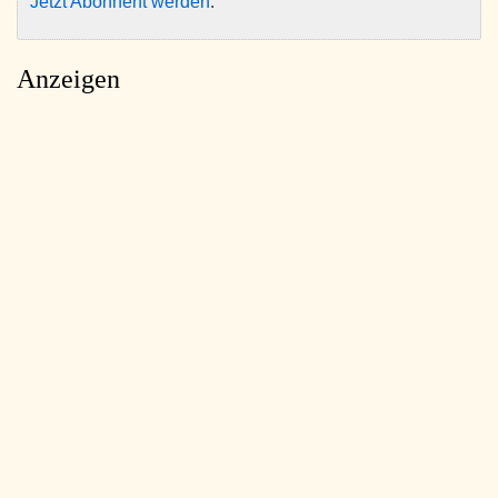
Jetzt Abonnent werden
.
Anzeigen