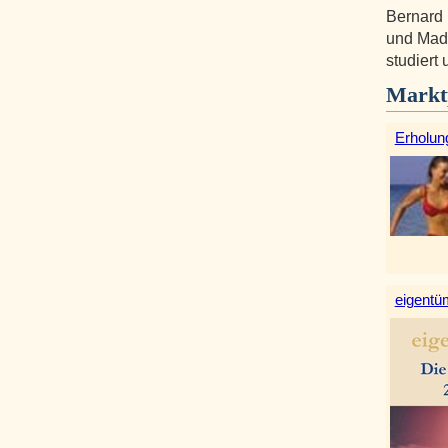
Bernard 
und Madr
studiert 
Markt
Erholun
eigentüm