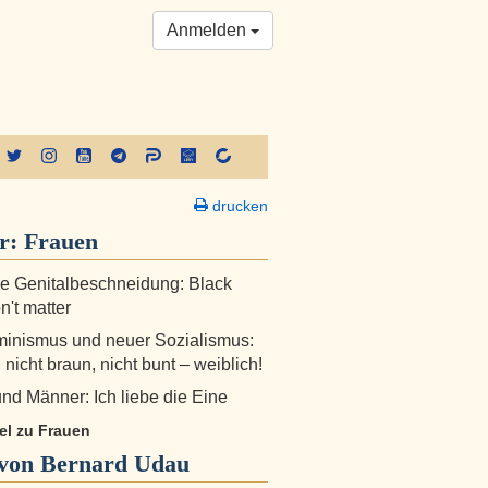
Anmelden
drucken
er:
Frauen
e Genitalbeschneidung: Black
n't matter
minismus und neuer Sozialismus:
, nicht braun, nicht bunt – weiblich!
nd Männer: Ich liebe die Eine
kel zu Frauen
von Bernard Udau