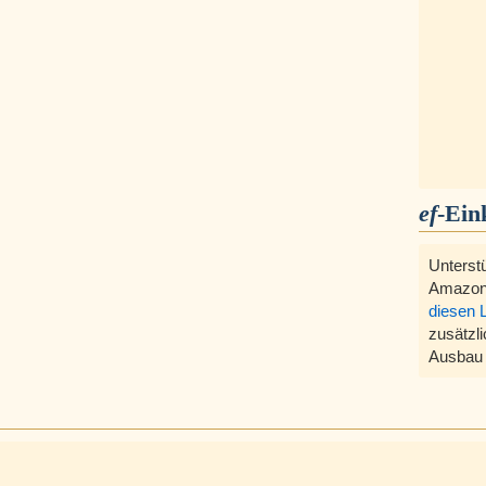
ef
-Ein
Unterst
Amazon
diesen 
zusätzli
Ausbau 