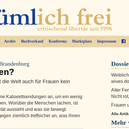
Archiv
Buchverkauf
Konferenz
Marktplatz
Impressum
Dossi
 Brandenburg
sen?
Weiblich
t die Welt auch für Frauen kein
wives do
Alter Fe
Nicht rot
erne Kabarettsendungen an, um ein wenig
ben. Worüber die Menschen lachen, ist
Frauen u
lität aussieht und was sie bewegt.
Alle Arti
gegen ziemlich treffsicher an, was ihnen
Mehr 