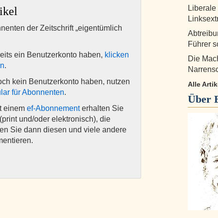
Liberale
ikel
Linksex
nnenten der Zeitschrift „eigentümlich
Abtreibu
Führer s
eits ein Benutzerkonto haben,
klicken
Die Mach
en
.
Narrensc
och kein Benutzerkonto haben, nutzen
Alle Art
lar für Abonnenten
.
Über
it einem
ef-Abonnement
erhalten Sie
(print und/oder elektronisch), die
nen Sie dann diesen und viele andere
mentieren.