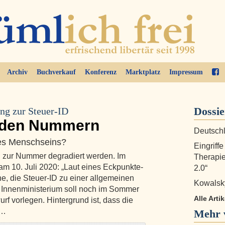
Archiv
Buchverkauf
Konferenz
Marktplatz
Impressum
Dossi
ng zur Steuer-ID
rden Nummern
Deutschl
des Menschseins?
Eingriffe
d zur Nummer degradiert werden. Im
Therapie
am 10. Juli 2020: „Laut eines Eckpunkte-
2.0“
e, die Steuer-ID zu einer allgemeinen
Kowalsky
Innenministerium soll noch im Sommer
Alle Art
f vorlegen. Hintergrund ist, dass die
 …
Mehr 