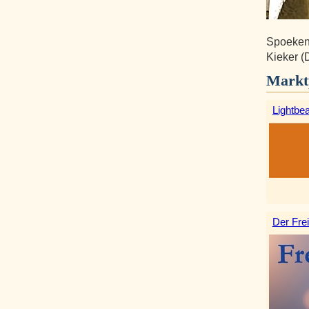
Spoeken 
Kieker (
Markt
Lightbe
Der Frei