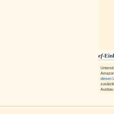
ef
-Ein
Unterst
Amazon
diesen 
zusätzli
Ausbau 