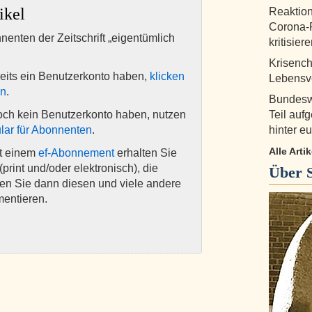
ikel
Reaktion
Corona-P
nnenten der Zeitschrift „eigentümlich
kritisie
Krisench
eits ein Benutzerkonto haben,
klicken
Lebensv
en
.
Bundesw
och kein Benutzerkonto haben, nutzen
Teil auf
lar für Abonnenten
.
hinter eu
Alle Arti
it einem
ef-Abonnement
erhalten Sie
(print und/oder elektronisch), die
Über
nen Sie dann diesen und viele andere
mentieren.