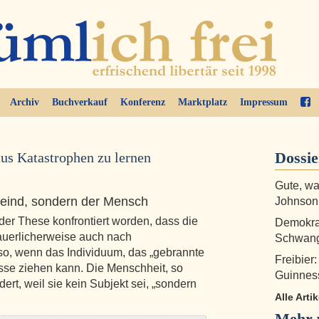
Archiv
Buchverkauf
Konferenz
Marktplatz
Impressum
Dossi
us Katastrophen zu lernen
Gute, w
 Feind, sondern der Mensch
Johnson
 der These konfrontiert worden, dass die
Demokrat
auerlicherweise auch nach
Schwang
so, wenn das Individuum, das „gebrannte
Freibier
sse ziehen kann. Die Menschheit, so
Guinnes
ert, weil sie kein Subjekt sei, „sondern
Alle Arti
Mehr v