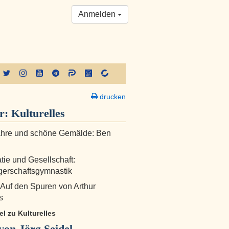
Anmelden
drucken
er:
Kulturelles
ahre und schöne Gemälde: Ben
ie und Gesellschaft:
erschaftsgymnastik
: Auf den Spuren von Arthur
s
kel zu Kulturelles
on Jörg Seidel