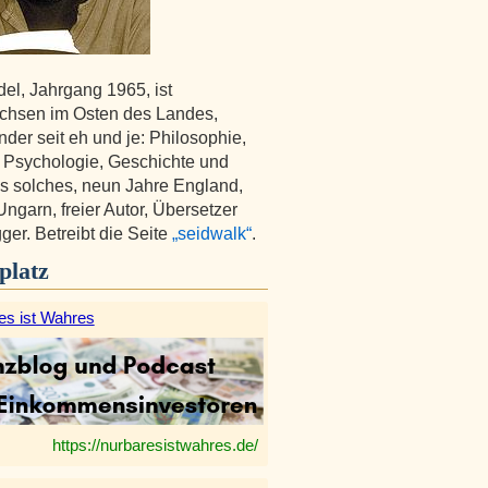
del, Jahrgang 1965, ist
chsen im Osten des Landes,
nder seit eh und je: Philosophie,
r, Psychologie, Geschichte und
s solches, neun Jahre England,
Ungarn, freier Autor, Übersetzer
ger. Betreibt die Seite
„seidwalk“
.
platz
es ist Wahres
https://nurbaresistwahres.de/