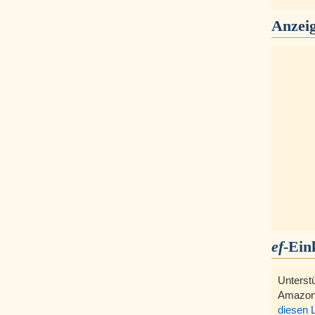
Anzei
ef
-Ein
Unterst
Amazon
diesen 