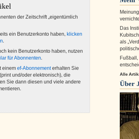
ikel
Meinungs
nnenten der Zeitschrift „eigentümlich
vernicht
Das Insti
eits ein Benutzerkonto haben,
klicken
Kubitsch
en
.
als „Verd
politisc
och kein Benutzerkonto haben, nutzen
lar für Abonnenten
.
Fußball,
entschei
it einem
ef-Abonnement
erhalten Sie
Alle Arti
(print und/oder elektronisch), die
nen Sie dann diesen und viele andere
Über
mentieren.