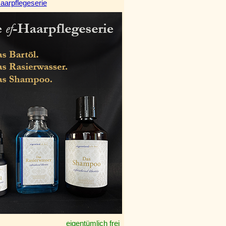
aarpflegeserie
eigentümlich frei