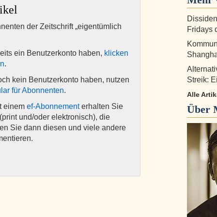
ikel
Dissiden
nnenten der Zeitschrift „eigentümlich
Fridays d
Kommunis
eits ein Benutzerkonto haben,
klicken
Shanghai
en
.
Alternat
och kein Benutzerkonto haben, nutzen
Streik: 
lar für Abonnenten
.
Alle Arti
it einem
ef-Abonnement
erhalten Sie
Über
(print und/oder elektronisch), die
nen Sie dann diesen und viele andere
mentieren.