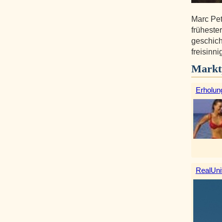
Marc Pet
früheste
geschich
freisinni
Markt
Erholun
RealUni