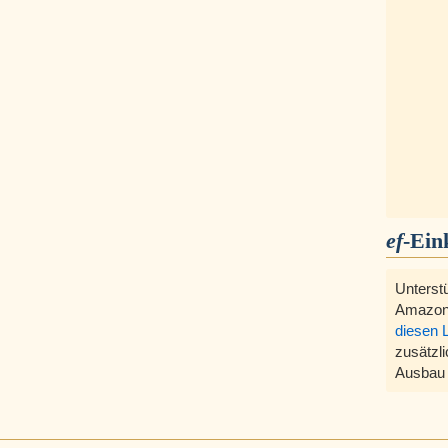
ef
-Ein
Unterst
Amazon
diesen 
zusätzli
Ausbau 