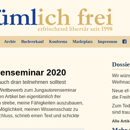
Archiv
Buchverkauf
Konferenz
Marktplatz
Impressum
Dossi
renseminar 2020
Wir wüns
ch dran teilnehmen solltest
Weihnac
 Wettbewerb zum Jungautorenseminar
Neue ef-
en Artikel bei
eigentümlich frei
die Frei
ch strebe, meine Fähigkeiten auszubauen,
Zum Tod
 Möglichkeit, meinen Wissensschatz zu
sind trau
chluss, schrieb einen Text und schickte
Alle Arti
Mehr 