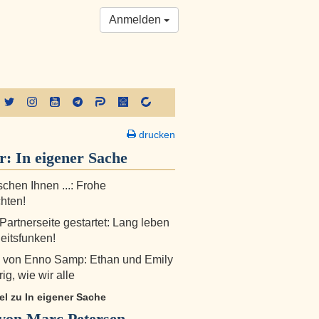
Anmelden
drucken
er:
In eigener Sache
chen Ihnen ...: Frohe
hten!
Partnerseite gestartet: Lang leben
heitsfunken!
 von Enno Samp: Ethan und Emily
rig, wie wir alle
kel zu In eigener Sache
von Marc Petersen