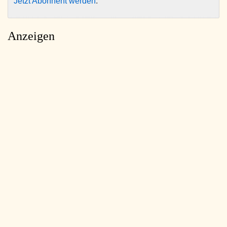
Jetzt Abonnent werden
.
Anzeigen