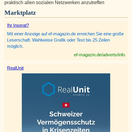
praktisch allen sozialen Netzwerken anzutreffen
Marktplatz
Ihr Inserat?
Mit einer Anzeige auf ef-magazin.de erreichen Sie eine große
Leserschaft. Wahlweise Grafik oder Text bis 25 Zeilen
möglich.
ef-magazin.de/adverts/info
RealUnit