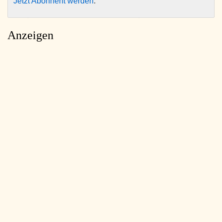
Jetzt Abonnent werden
.
Anzeigen