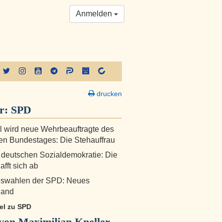
Anmelden
drucken
er:
SPD
 wird neue Wehrbeauftragte des
n Bundestages: Die Stehauffrau
 deutschen Sozialdemokratie: Die
fft sich ab
dswahlen der SPD: Neues
land
kel zu SPD
von Maximilian Kneller