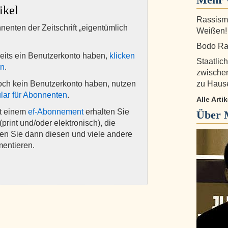
ikel
Rassismu
nnenten der Zeitschrift „eigentümlich
Weißen!
Bodo Ram
eits ein Benutzerkonto haben,
klicken
Staatlic
en
.
zwischen
och kein Benutzerkonto haben, nutzen
zu Hause
lar für Abonnenten
.
Alle Arti
it einem
ef-Abonnement
erhalten Sie
Über
(print und/oder elektronisch), die
nen Sie dann diesen und viele andere
mentieren.