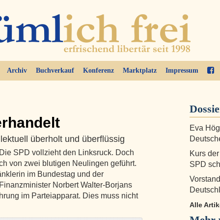
Archiv
Buchverkauf
Konferenz
Marktplatz
Impressum
Dossi
erhandelt
Eva Högl
ellektuell überholt und überflüssig
Deutsche
 Die SPD vollzieht den Linksruck. Doch
Kurs der
uch von zwei blutigen Neulingen geführt.
SPD scha
änklerin im Bundestag und der
Vorstan
Finanzminister Norbert Walter-Borjans
Deutsch
hrung im Parteiapparat. Dies muss nicht
Alle Arti
Mehr 