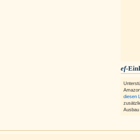
ef
-Ein
Unterst
Amazon
diesen 
zusätzli
Ausbau 