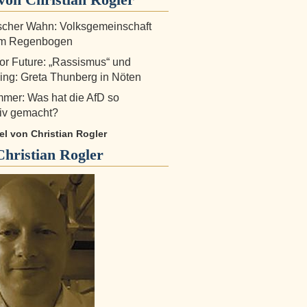
scher Wahn: Volksgemeinschaft
em Regenbogen
for Future: „Rassismus“ und
ng: Greta Thunberg in Nöten
mer: Was hat die AfD so
tiv gemacht?
kel von Christian Rogler
Christian Rogler