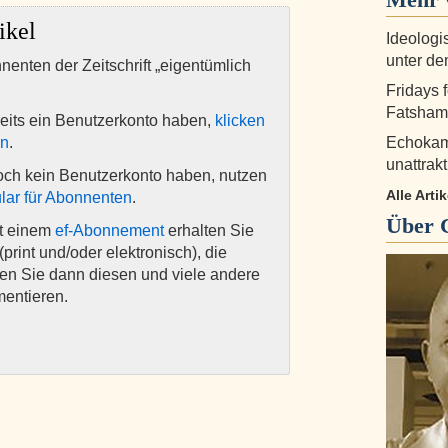
ikel
Ideologi
unter d
nnenten der Zeitschrift „eigentümlich
Fridays 
Fatshami
eits ein Benutzerkonto haben,
klicken
en
.
Echokam
unattrak
och kein Benutzerkonto haben, nutzen
Alle Arti
lar für Abonnenten
.
Über
it einem
ef-Abonnement
erhalten Sie
(print und/oder elektronisch), die
nen Sie dann diesen und viele andere
mentieren.