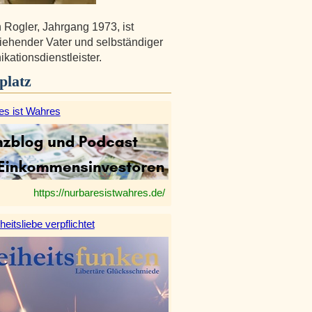
n Rogler, Jahrgang 1973, ist
ziehender Vater und selbständiger
ationsdienstleister.
platz
es ist Wahres
https://nurbaresistwahres.de/
heitsliebe verpflichtet