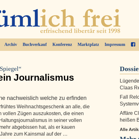
Archiv
Buchverkauf
Konferenz
Marktplatz
Impressum
Dossi
Spiegel“
sein Journalismus
Lügende 
Claas Re
Fall Rel
e nachweislich welche zu erfinden
Systemv
rfrühtes Weihnachtsgeschenk an alle, die
Affäre C
n vollen Zügen auszukosten, die einen
heißen 
Haltungsjournalismus in seiner vollen
 mehr abgebissen hat, als er kauen
Alle Arti
 Jahre zum Kainsmal auf der …
Mehr v