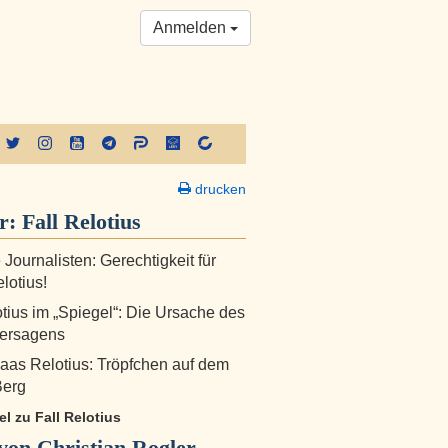
Anmelden
drucken
er:
Fall Relotius
Journalisten: Gerechtigkeit für
lotius!
otius im „Spiegel“: Die Ursache des
ersagens
laas Relotius: Tröpfchen auf dem
Berg
kel zu Fall Relotius
on Christian Rogler