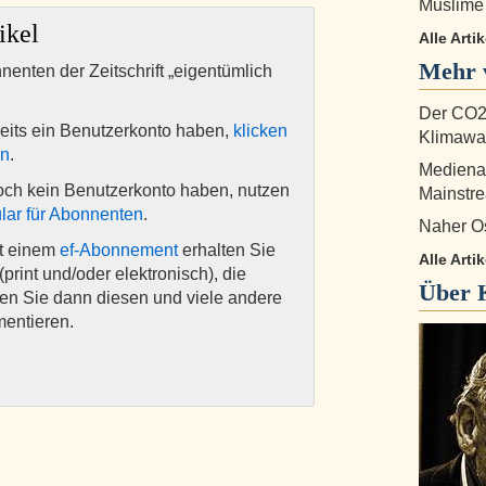
Muslime 
ikel
Alle Arti
Mehr 
nnenten der Zeitschrift „eigentümlich
Der CO2
eits ein Benutzerkonto haben,
klicken
Klimawan
en
.
Medienau
och kein Benutzerkonto haben, nutzen
Mainstr
lar für Abonnenten
.
Naher Os
it einem
ef-Abonnement
erhalten Sie
Alle Arti
(print und/oder elektronisch), die
Über
nen Sie dann diesen und viele andere
mentieren.