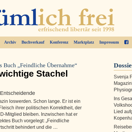
Archiv
Buchverkauf
Konferenz
Marktplatz
Impressum
Dossi
as Buch „Feindliche Übernahme“
 wichtige Stachel
Svenja F
Magazin“
Physiogn
s Entscheidende
Ins Ges
zin loswerden. Schon lange. Er ist ein
Volkshoc
Fleisch ihrer politischen Korrektheit, der
Lied au
D-Mitglied bleiben. Inzwischen hat er
Kopenh
ektes Buch vorgelegt: „Feindliche
Reiseber
schritt behindert und die …