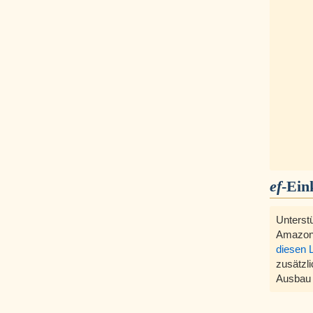
ef
-Ein
Unterst
Amazon
diesen 
zusätzli
Ausbau 