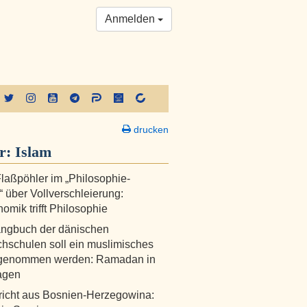
Anmelden
drucken
er:
Islam
laßpöhler im „Philosophie-
 über Vollverschleierung:
omik trifft Philosophie
angbuch der dänischen
hschulen soll ein muslimisches
fgenommen werden: Ramadan in
agen
icht aus Bosnien-Herzegowina: