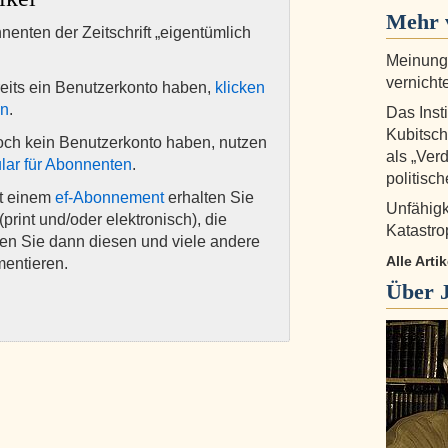
Mehr v
nnenten der Zeitschrift „eigentümlich
Meinungs
vernicht
eits ein Benutzerkonto haben,
klicken
en
.
Das Insti
Kubitsch
och kein Benutzerkonto haben, nutzen
als „Verd
lar für Abonnenten
.
politisc
it einem
ef-Abonnement
erhalten Sie
Unfähigk
(print und/oder elektronisch), die
Katastro
nen Sie dann diesen und viele andere
Alle Arti
mentieren.
Über