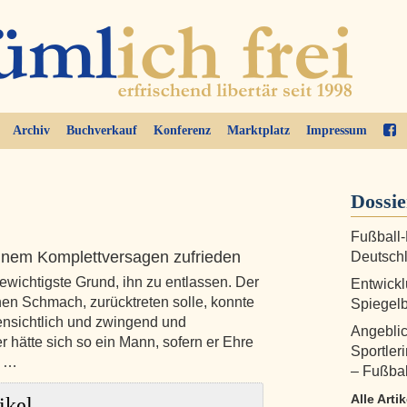
Archiv
Buchverkauf
Konferenz
Marktplatz
Impressum
Dossi
Fußball-
einem Komplettversagen zufrieden
Deutsch
 gewichtigste Grund, ihn zu entlassen. Der
Entwickl
chen Schmach, zurücktreten solle, konnte
Spiegelb
ensichtlich und zwingend und
Angeblic
er hätte sich so ein Mann, sofern er Ehre
Sportler
t …
– Fußbal
Alle Arti
ikel