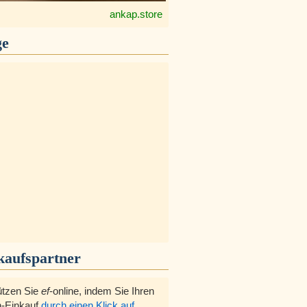
ankap.store
ge
kaufspartner
ützen Sie
ef
-online, indem Sie Ihren
-Einkauf
durch einen Klick auf