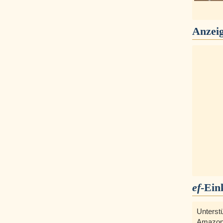
Anzei
ef
-Ein
Unterst
Amazon