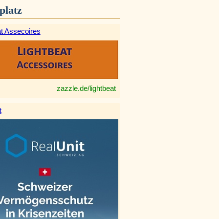
platz
at Assecoires
zazzle.de/lightbeat
t