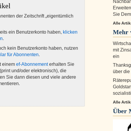
Nachbars
ikel
Erweite
Sie Dem
nnenten der Zeitschrift „eigentümlich
Alle Arti
Mehr 
eits ein Benutzerkonto haben,
klicken
en
.
Wirtscha
och kein Benutzerkonto haben, nutzen
mit Zins
lar für Abonnenten
.
ein
it einem
ef-Abonnement
erhalten Sie
Thanksgi
(print und/oder elektronisch), die
über die
nen Sie dann diesen und viele andere
Räterep
mentieren.
Goldstan
sozialis
Alle Art
Über