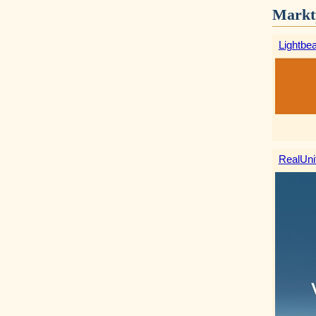
Markt
Lightbe
RealUni