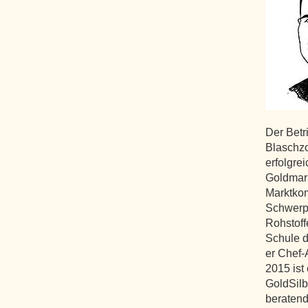
Der Betr
Blaschzo
erfolgre
Goldmark
Marktko
Schwerpu
Rohstoff
Schule d
er Chef-
2015 ist 
GoldSilb
beratend 