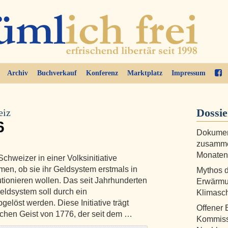
Archiv
Buchverkauf
Konferenz
Marktplatz
Impressum
Dossi
eiz
6
Dokumen
zusamme
Monaten
hweizer in einer Volksinitiative
en, ob sie ihr Geldsystem erstmals in
Mythos 
tionieren wollen. Das seit Jahrhunderten
Erwärmu
ldsystem soll durch ein
Klimasch
elöst werden. Diese Initiative trägt
Offener 
lichen Geist von 1776, der seit dem …
Kommiss