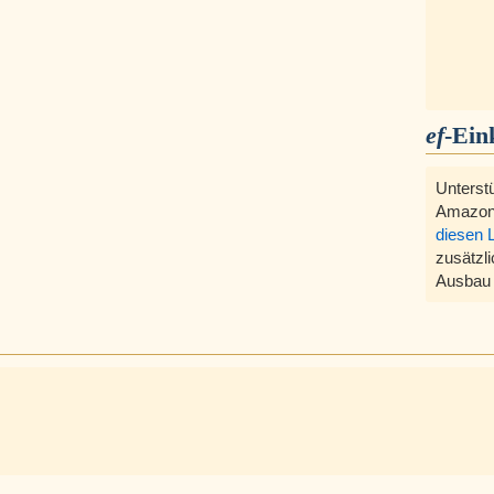
ef
-Ein
Unterst
Amazon
diesen 
zusätzli
Ausbau 