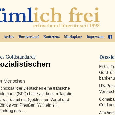
Archiv
Buchverkauf
Konferenz
Marktplatz
Impressum
Dossi
es Goldstandards
ozialistischen
Echte Fr
Gold- un
bankenu
ier Menschen
US-Präs
hicksal der Deutschen eine tragische
Verbrec
eidemann (SPD) hatte an diesem Tag die
Comebac
 war damit maßgeblich am Verrat und
Gold und
önigs von Preußen, Wilhelms II.,
Gründung des …
Alle Arti