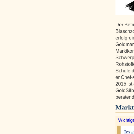
Der Betr
Blaschzo
erfolgre
Goldmark
Marktko
Schwerpu
Rohstoff
Schule d
er Chef-
2015 ist 
GoldSilb
beratend 
Markt
Wichtige