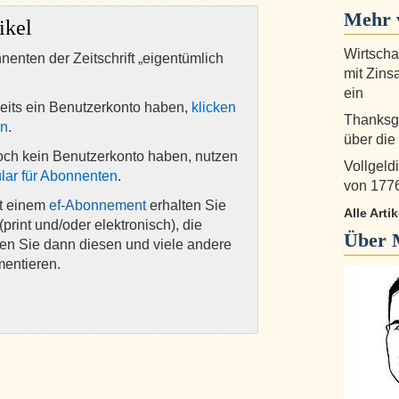
Mehr 
ikel
Wirtscha
nnenten der Zeitschrift „eigentümlich
mit Zins
ein
eits ein Benutzerkonto haben,
klicken
Thanksgi
en
.
über die
och kein Benutzerkonto haben, nutzen
Vollgeldi
lar für Abonnenten
.
von 177
it einem
ef-Abonnement
erhalten Sie
Alle Art
(print und/oder elektronisch), die
Über
nen Sie dann diesen und viele andere
mentieren.