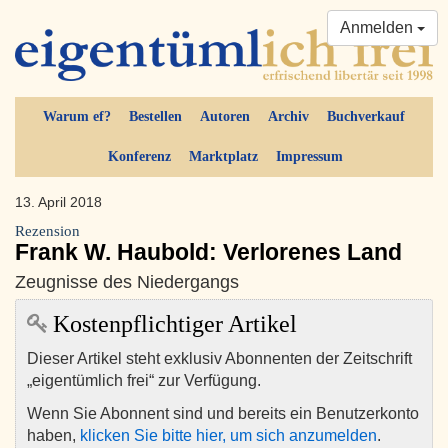
Anmelden
Warum ef?
Bestellen
Autoren
Archiv
Buchverkauf
Konferenz
Marktplatz
Impressum
13. April 2018
Rezension
Frank W. Haubold: Verlorenes Land
Zeugnisse des Niedergangs
Kostenpflichtiger Artikel
Dieser Artikel steht exklusiv Abonnenten der Zeitschrift
„eigentümlich frei“ zur Verfügung.
Wenn Sie Abonnent sind und bereits ein Benutzerkonto
haben,
klicken Sie bitte hier, um sich anzumelden
.