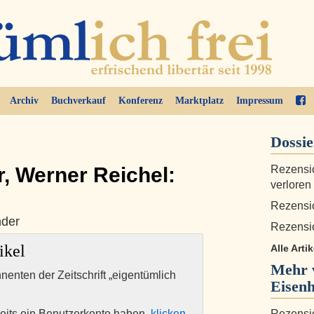
Archiv
Buchverkauf
Konferenz
Marktplatz
Impressum
Dossi
r, Werner Reichel:
Rezensio
verloren
Rezensio
nder
Rezensi
ikel
Alle Artik
Mehr 
nnenten der Zeitschrift „eigentümlich
Eisenh
eits ein Benutzerkonto haben,
klicken
Rezensio