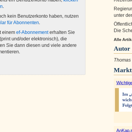
en
.
Regierun
unter de
och kein Benutzerkonto haben, nutzen
lar für Abonnenten
.
Öffentli
Die Sche
it einem
ef-Abonnement
erhalten Sie
(print und/oder elektronisch), die
Alle Art
nen Sie dann diesen und viele andere
Autor
mentieren.
Thomas 
Markt
Wichtige
AnKap.s