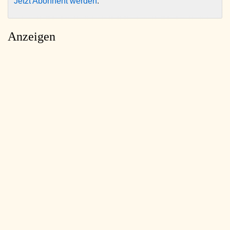
Jetzt Abonnent werden
.
Anzeigen